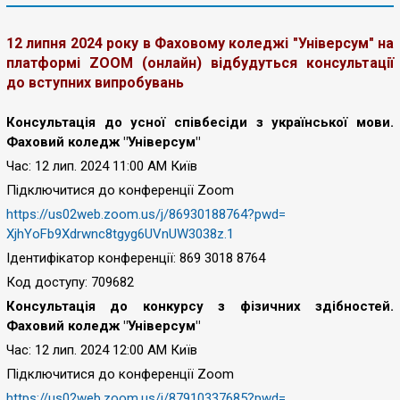
12 липня 2024 року в Фаховому коледжі "Універсум" на
платформі ZOOM (онлайн) відбудуться консультації
до вступних випробувань
Консультація до усної співбесіди з української мови.
Фаховий коледж "Універсум"
Час: 12 лип. 2024 11:00 AM Київ
Підключитися до конференції Zoom
https://us02web.zoom.us/j/
86930188764?pwd=
XjhYoFb9Xdrwnc8tgyg6UVnUW3038z
.1
Ідентифікатор конференції: 869 3018 8764
Код доступу: 709682
Консультація до конкурсу з фізичних здібностей.
Фаховий коледж "Універсум"
Час: 12 лип. 2024 12:00 AM Київ
Підключитися до конференції Zoom
https://us02web.zoom.us/j/
87910337685?pwd=