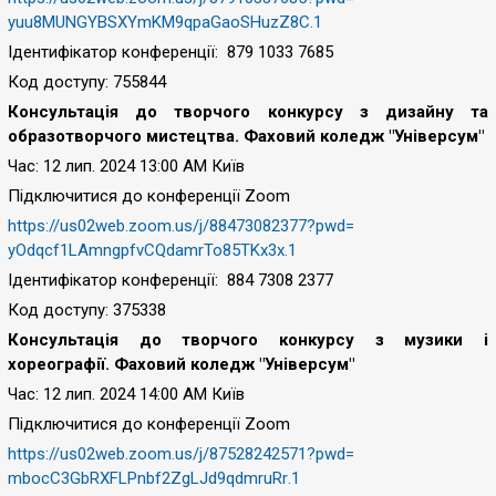
yuu8MUNGYBSXYmKM9qpaGaoSHuzZ8C
.1
Ідентифікатор конференції: 879 1033 7685
Код доступу: 755844
Консультація до творчого конкурсу з дизайну та
образотворчого мистецтва. Фаховий коледж "Універсум"
Час: 12 лип. 2024 13:00 AM Київ
Підключитися до конференції Zoom
https://us02web.zoom.us/j/
88473082377?pwd=
yOdqcf1LAmngpfvCQdamrTo85TKx3x
.1
Ідентифікатор конференції: 884 7308 2377
Код доступу: 375338
Консультація до творчого конкурсу з музики і
хореографії. Фаховий коледж "Універсум"
Час: 12 лип. 2024 14:00 AM Київ
Підключитися до конференції Zoom
https://us02web.zoom.us/j/
87528242571?pwd=
mbocC3GbRXFLPnbf2ZgLJd9qdmruRr
.1