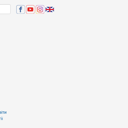
віти
ії