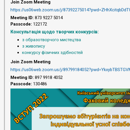
Join Zoom Meeting
https://us06web.zoom.us/j/
87392275014?pwd=
ZHhXcitqbDd
Meeting ID:
873 9227 5014
Passcode:
122172
Консультація щодо творчих конкурсів:
з образотворчого мистецтва
з живопису
конкурсу фізичних здібностей
Join Zoom Meeting
https://us06web.zoom.us/j/
89799184052?pwd=
YkxybTBSTGV
Meeting ID:
897 9918 4052
Passcode:
130486