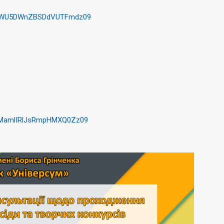
TWU5DWnZBSDdVUTFmdz
09
MamlIRlJsRmpHMXQ0Zz
09