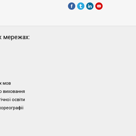
х мережах:
х мов
о виховання
ічної освіти
хореографії