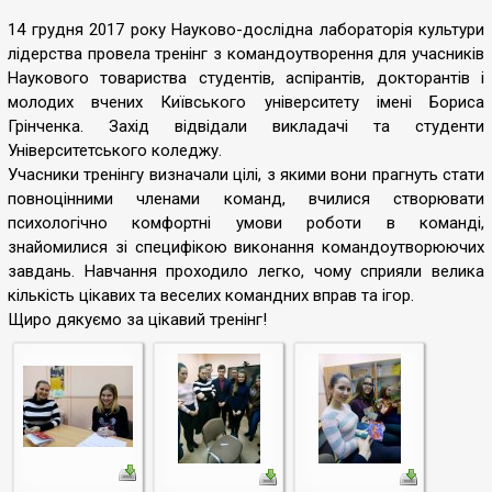
14 грудня 2017 року Науково-дослідна лабораторія культури
лідерства провела тренінг з командоутворення для учасників
Наукового товариства студентів, аспірантів, докторантів і
молодих вчених Київського університету імені Бориса
Грінченка. Захід відвідали викладачі та студенти
Університетського коледжу.
Учасники тренінгу визначали цілі, з якими вони прагнуть стати
повноцінними членами команд, вчилися створювати
психологічно комфортні умови роботи в команді,
знайомилися зі специфікою виконання командоутворюючих
завдань. Навчання проходило легко, чому сприяли велика
кількість цікавих та веселих командних вправ та ігор.
Щиро дякуємо за цікавий тренінг!