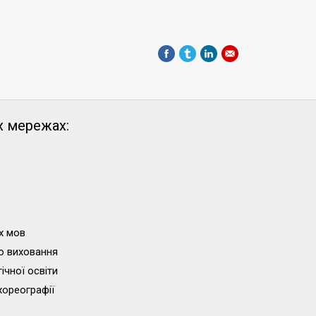
х мережах:
х мов
о виховання
ічної освіти
хореографії