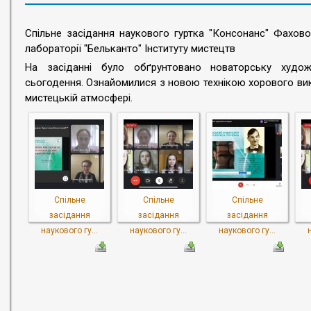
Спільне засідання наукового гуртка "Консонанс" Фахово
лабораторії "Бельканто" Інституту мистецтв
На засіданні було обґрунтовано новаторську художн
сьогодення. Ознайомилися з новою технікою хорового вик
мистецькій атмосфері.
Спільне
Спільне
Спільне
засідання
засідання
засідання
наукового гу...
наукового гу...
наукового гу...