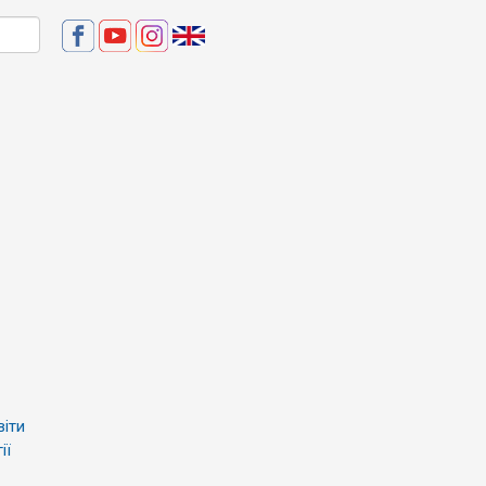
віти
ії