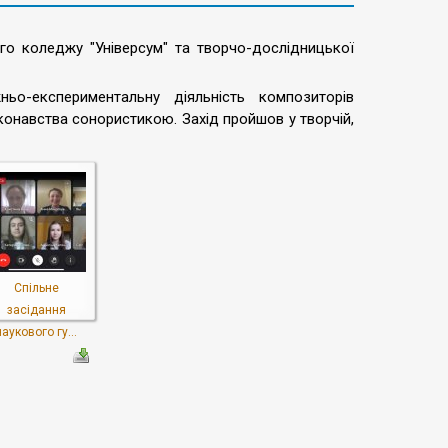
го коледжу "Універсум" та творчо-дослідницької
ьо-експериментальну діяльність композиторів
онавства сонористикою. Захід пройшов у творчій,
Спільне
засідання
наукового гу...