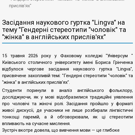
прислів'ях"
Засідання наукового гуртка "Lingva" на
тему "Гендерні стереотипи "чоловік" та
"жінка" в англійських прислів'ях"
15 травня 2026 року у Фаховому коледжі "Універсум "
Київського столичного університету імені Бориса Грінченка
відбулося чергове засідання наукового гуртка "Lingva",
присвячене захопливій темі: "Гендерні стереотипи "чоловік" та
"жінка" в англійських прислів'ях".
Студенти поринули в аналіз англійського фольклору,
досліджуючи, як у мові відобразилися традиційні уявлення
про чоловічі та жіночі ролі. Засідання пройшло у форматі
живої дискусії, де учасники не лише розбирали лінгвістичні
тонкощі паремій, а й обговорювали, як ці стереотипи
впливають на сучасне мислення.
Зустріч вкотре довела, що вивчення мови — це глибоке