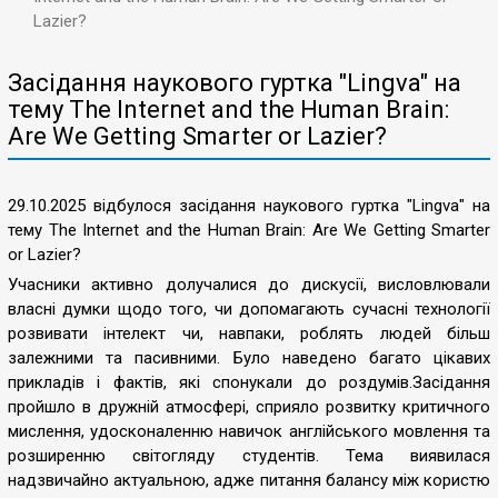
Lazier?
Засідання наукового гуртка "Lingva" на
тему The Internet and the Human Brain:
Are We Getting Smarter or Lazier?
29.10.2025 відбулося засідання наукового гуртка "Lingva" на
тему The Internet and the Human Brain: Are We Getting Smarter
or Lazier?
Учасники активно долучалися до дискусії, висловлювали
власні думки щодо того, чи допомагають сучасні технології
розвивати інтелект чи, навпаки, роблять людей більш
залежними та пасивними. Було наведено багато цікавих
прикладів і фактів, які спонукали до роздумів.Засідання
пройшло в дружній атмосфері, сприяло розвитку критичного
мислення, удосконаленню навичок англійського мовлення та
розширенню світогляду студентів. Тема виявилася
надзвичайно актуальною, адже питання балансу між користю