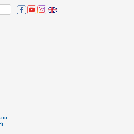
віти
ії