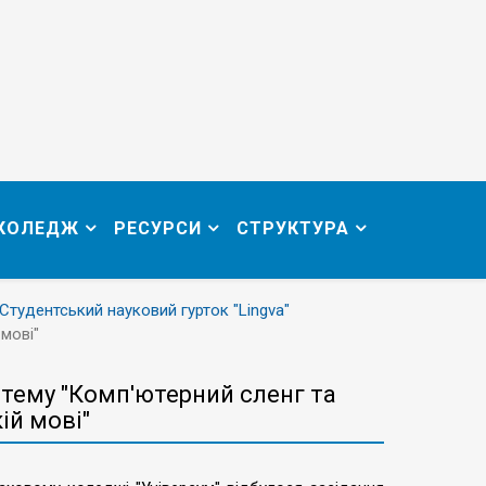
 КОЛЕДЖ
РЕСУРСИ
СТРУКТУРА
Студентський науковий гурток "Lingva"
 мові"
а тему "Комп'ютерний сленг та
ій мові"