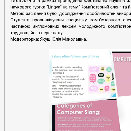
15.05.2024 р. в рамках проведення Фестивалю науки в Ф
наукового гуртка "Lingva" на тему "Комп'ютерний сленг та йо
Метою засідання було дослідження особливостей викорис
Студенти проаналізували специфіку комп’ютерного сле
частиною англомовних лексем молодіжного комп’ютерн
труднощі його перекладу.
Модераторка: Якуш Юлія Миколаївна.