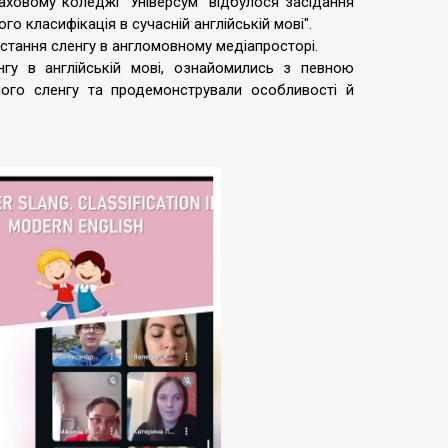
аховому коледжі "Універсум" відбулося засідання
го класифікація в сучасній англійській мові".
тання сленгу в англомовному медіапросторі.
нгу в англійській мові, ознайомились з певною
ого сленгу та продемонстрували особливості й