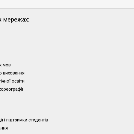
х мережах:
х мов
о виховання
ічної освіти
хореографії
ї і підтримки студентів
ання