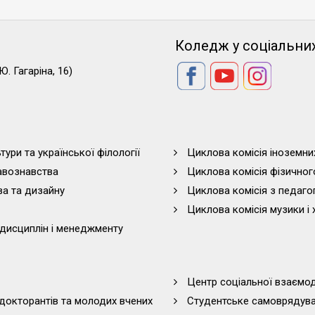
Коледж у соціальни
Ю. Гагаріна, 16)
тури та української філології
Циклова комісія іноземни
равознавства
Циклова комісія фізичног
ва та дизайну
Циклова комісія з педагог
Циклова комісія музики і 
дисциплін і менеджменту
Центр соціальної взаємоді
 докторантів та молодих вчених
Студентське самоврядув