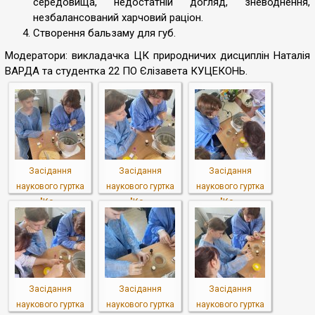
середовища, недостатній догляд, зневоднення,
незбалансований харчовий раціон.
Створення бальзаму для губ.
Модератори: викладачка ЦК природничих дисциплін Наталія
ВАРДА та студентка 22 ПО Єлізавета КУЦЕКОНЬ.
Засідання
Засідання
Засідання
наукового гуртка
наукового гуртка
наукового гуртка
"Ко...
"Ко...
"Ко...
Засідання
Засідання
Засідання
наукового гуртка
наукового гуртка
наукового гуртка