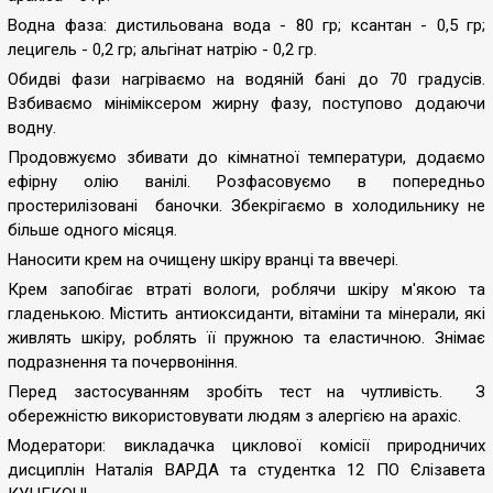
Водна фаза: дистильована вода - 80 гр; ксантан - 0,5 гр;
лецигель - 0,2 гр; альгінат натрію - 0,2 гр.
Обидві фази нагріваємо на водяній бані до 70 градусів.
Взбиваємо мініміксером жирну фазу, поступово додаючи
водну.
Продовжуємо збивати до кімнатної температури, додаємо
ефірну олію ванілі. Розфасовуємо в попередньо
простерилізовані баночки. Збекрігаємо в холодильнику не
більше одного місяця.
Наносити крем на очищену шкіру вранці та ввечері.
Крем запобігає втраті вологи, роблячи шкіру м'якою та
гладенькою. Містить антиоксиданти, вітаміни та мінерали, які
живлять шкіру, роблять її пружною та еластичною. Знімає
подразнення та почервоніння.
Перед застосуванням зробіть тест на чутливість. З
обережністю використовувати людям з алергією на арахіс.
Модератори: викладачка циклової комісії природничих
дисциплін Наталія ВАРДА та студентка 12 ПО Єлізавета