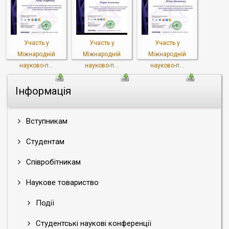
Участь у
Участь у
Участь у
Міжнародній
Міжнародній
Міжнародній
науково-п...
науково-п...
науково-п...
Інформація
Вступникам
Студентам
Співробітникам
Наукове товариство
Події
Студентські наукові конференції