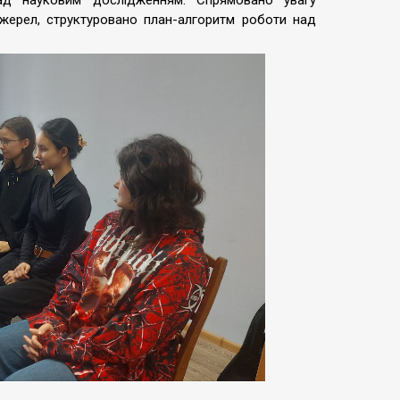
над науковим дослідженням. Спрямовано увагу
джерел, структуровано план-алгоритм роботи над