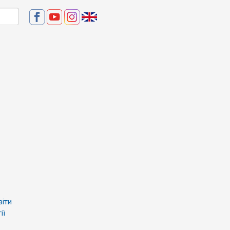
віти
ії