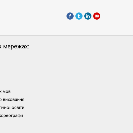
х мережах:
х мов
о виховання
ічної освіти
хореографії