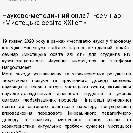
Науково-методичний онлайн-семінар
«Мистецька освіта ХХІ ст.»
19 травня 2020 року в рамках Фестивалю науки у Фаховому
коледжі «Універсум» відбувся науково-методичний онлайн-
семінар «Мистецька освіта ХХІ ст.» для студентів І-ІV
курсів,спеціальності «Музичне мистецтво» на платформі
HangoutsMeet.
Мета заходу: узагальнення та характеристика результатів
теоретичних пошуків та практичного досвіду молодих
науковців в теорії і історії мистецької освіти; активізація
науково-дослідницької діяльності студентів в умовах
світових глобалізаційних процесів і інтеграції вітчизняної
освіти до світового освітнього простору; популяризація
впровадження передового інноваційного педагогічного
досвіду в практику мистецької освіти; аналіз та
характеристика актуальних проблем сучасної мистецької
освіти ХХІ ст.