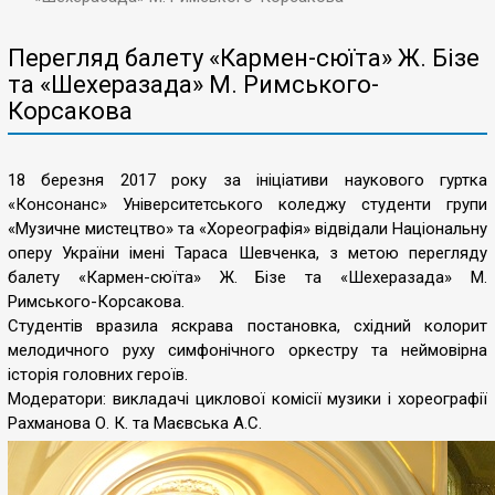
Перегляд балету «Кармен-сюїта» Ж. Бізе
та «Шехеразада» М. Римського-
Корсакова
18 березня 2017 року за ініціативи наукового гуртка
«Консонанс» Університетського коледжу студенти групи
«Музичне мистецтво» та «Хореографія» відвідали Національну
оперу України імені Тараса Шевченка, з метою перегляду
балету «Кармен-сюїта» Ж. Бізе та «Шехеразада» М.
Римського-Корсакова.
Студентів вразила яскрава постановка, східний колорит
мелодичного руху симфонічного оркестру та неймовірна
історія головних героїв.
Модератори: викладачі циклової комісії музики і хореографії
Рахманова О. К. та Маєвська А.С.