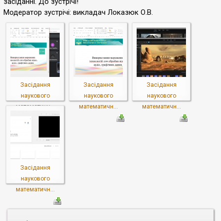
засіданні. До зустрічі!
Модератор зустрічі: викладач Локазюк О.В.
Засідання
Засідання
Засідання
наукового
наукового
наукового
математичн...
математичн...
математичн...
Засідання
наукового
математичн...