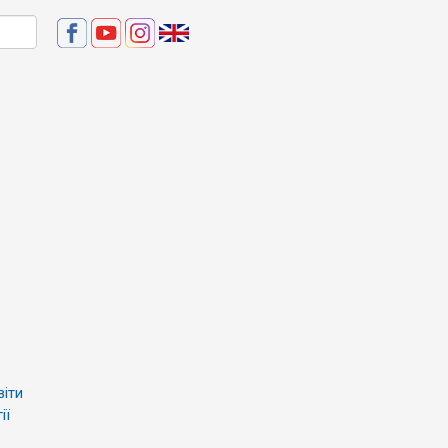
віти
ії