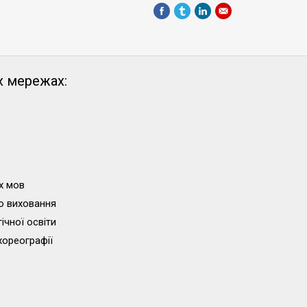
х мережах:
х мов
о виховання
ічної освіти
хореографії