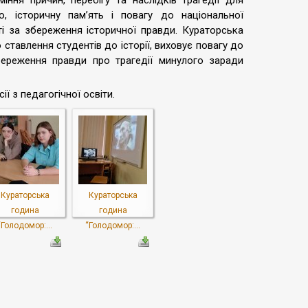
ння причин, перебігу та наслідків трагедії для
, історичну пам’ять і повагу до національної
ті за збереження історичної правди. Кураторська
тавлення студентів до історії, виховує повагу до
береження правди про трагедії минулого заради
ї з педагогічної освіти.
Кураторська
Кураторська
година
година
“Голодомор:...
“Голодомор:...