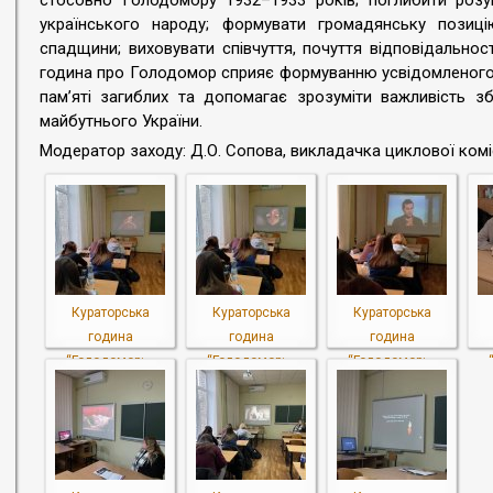
стосовно Голодомору 1932–1933 років; поглибити розумі
українського народу; формувати громадянську позицію
спадщини; виховувати співчуття, почуття відповідальнос
година про Голодомор сприяє формуванню усвідомленого с
пам’яті загиблих та допомагає зрозуміти важливість з
майбутнього України.
Модератор заходу: Д.О. Сопова, викладачка циклової комісі
Кураторська
Кураторська
Кураторська
година
година
година
“Голодомор:...
“Голодомор:...
“Голодомор:...