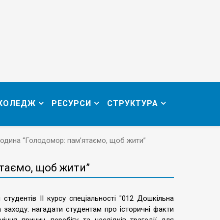
 КОЛЕДЖ
РЕСУРСИ
СТРУКТУРА
одина “Голодомор: пам’ятаємо, щоб жити”
таємо, щоб жити”
студентів ІІ курсу спеціальності "012 Дошкільна
а заходу: нагадати студентам про історичні факти