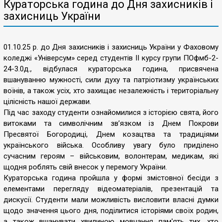
Кураторська година до Дня захисників і
захисниць України
01.10.25 р. до Дня захисників і захисниць України у Фаховому
коледжі «Універсум» серед студентів ІІ курсу групи ПОфмб-2-
24-3.0д., відбулася кураторська година, присвячена
вшануванню мужності, сили духу та патріотизму українських
воїнів, а також усіх, хто захищає незалежність і територіальну
цілісність нашої держави.
Під час заходу студенти ознайомилися з історією свята, його
витоками та символічним зв’язком із Днем Покрови
Пресвятої Богородиці, Днем козацтва та традиціями
українського війська. Особливу увагу було приділено
сучасним героям – військовим, волонтерам, медикам, які
щодня роблять свій внесок у перемогу України.
Кураторська година пройшла у формі змістовної бесіди з
елементами перегляду відеоматеріалів, презентацій та
дискусії. Студенти мали можливість висловити власні думки
щодо значення цього дня, поділитися історіями своїх родин,
а також вшанувати хвилиною мовчання пам'ять тих, хто