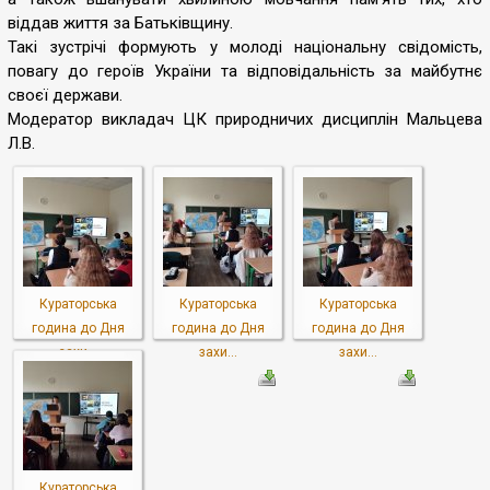
віддав життя за Батьківщину.
Такі зустрічі формують у молоді національну свідомість,
повагу до героїв України та відповідальність за майбутнє
своєї держави.
Модератор викладач ЦК природничих дисциплін Мальцева
Л.В.
Кураторська
Кураторська
Кураторська
година до Дня
година до Дня
година до Дня
захи...
захи...
захи...
Кураторська