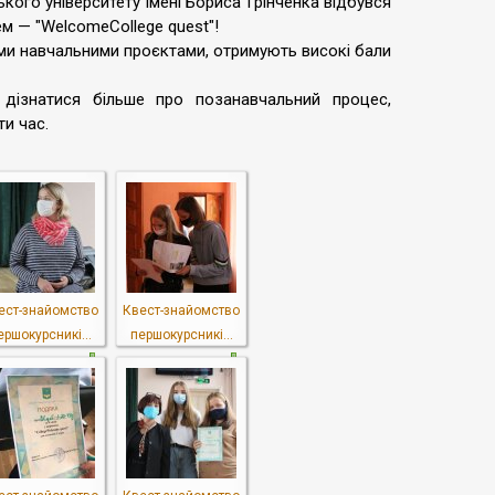
кого університету імені Бориса Грінченка відбувся
м — "WelcomeCollege quest"!
ми навчальними проєктами, отримують високі бали
дізнатися більше про позанавчальний процес,
и час.
ест-знайомство
Квест-знайомство
ершокурсникі...
першокурсникі...