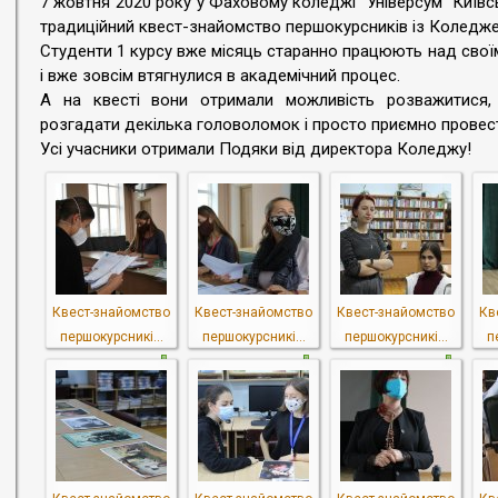
7 жовтня 2020 року у Фаховому коледжі "Універсум" Київсь
традиційний квест-знайомство першокурсників із Коледже
Студенти 1 курсу вже місяць старанно працюють над свої
і вже зовсім втягнулися в академічний процес.
А на квесті вони отримали можливість розважитися, 
розгадати декілька головоломок і просто приємно провест
Усі учасники отримали Подяки від директора Коледжу!
Квест-знайомство
Квест-знайомство
Квест-знайомство
Кв
першокурсникі...
першокурсникі...
першокурсникі...
п