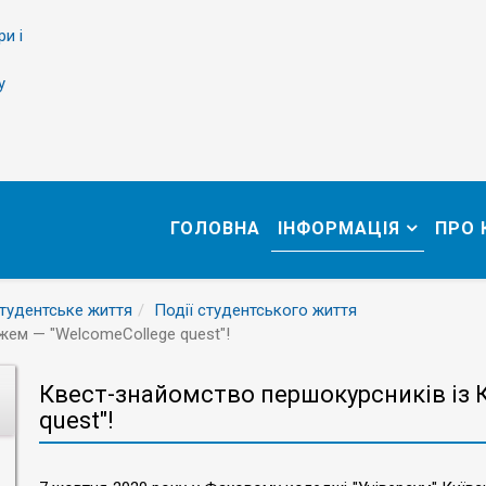
ри і
у
ГОЛОВНА
ІНФОРМАЦІЯ
ПРО
тудентське життя
Події студентського життя
ем — "WelcomeCollege quest"!
Квест-знайомство першокурсників із 
quest"!