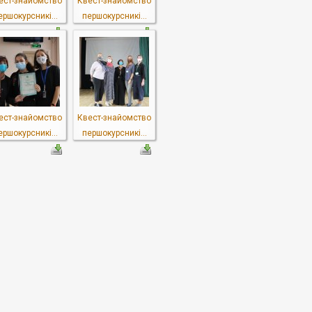
ест-знайомство
Квест-знайомство
ершокурсникі...
першокурсникі...
ест-знайомство
Квест-знайомство
ершокурсникі...
першокурсникі...