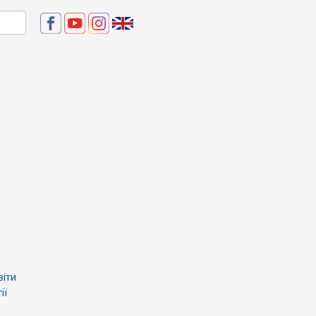
віти
ії