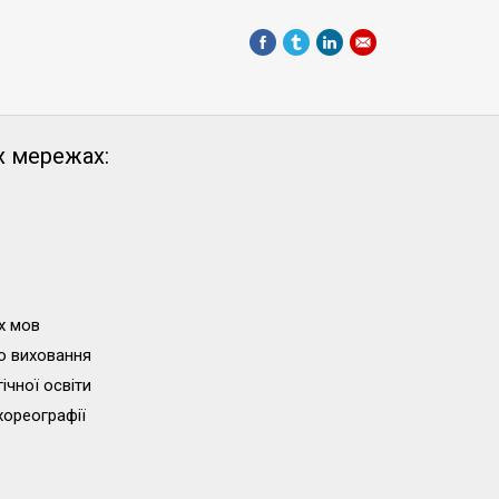
х мережах:
х мов
о виховання
ічної освіти
хореографії