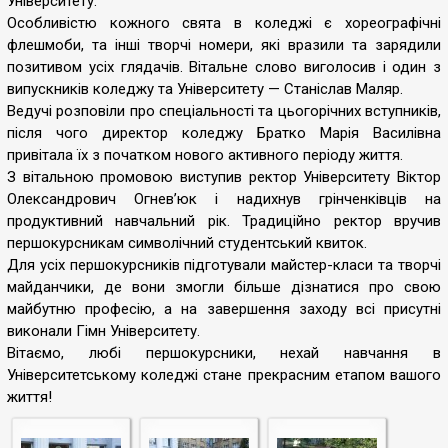
Університету.
Особливістю кожного свята в коледжі є хореографічні
флешмоби, та інші творчі номери, які вразили та зарядили
позитивом усіх глядачів. Вітальне слово виголосив і один з
випускників коледжу та Університету — Станіслав Маляр.
Ведучі розповіли про спеціальності та цьогорічних вступників,
після чого директор коледжу Братко Марія Василівна
привітала їх з початком нового активного періоду життя.
З вітальною промовою виступив ректор Університету Віктор
Олександрович Огнев’юк і надихнув грінченківців на
продуктивний навчальний рік. Традиційно ректор вручив
першокурсникам символічний студентський квиток.
Для усіх першокурсників підготували майстер-класи та творчі
майданчики, де вони змогли більше дізнатися про свою
майбутню професію, а на завершення заходу всі присутні
виконали Гімн Університету.
Вітаємо, любі першокурсники, нехай навчання в
Університетському коледжі стане прекрасним етапом вашого
життя!