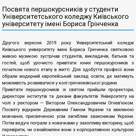
Посвята першокурсників у студенти
Університетського коледжу Київського
університету імені Бориса Грінченка
Другого вересня 2019 року Університетський коледж
Київського університету імені Бориса Грінченка святковою
живою музикою зустрічав студентів, викладачів, батьків та
гостей, щоб урочисто привітати юних першокурсників з
початком нового етапу в житті. Для здобуття професії вони
обрали модерний європейський заклад освіти, де матимуть
можливість розвиватися у колі грінченківської родини.
Привітати першокурсників зі святом прийшли проректори,
директори інститутів та декани факультетів Університету на
чолі з ректором — Віктором Олександровичем Огнев’юком.
Посвяту відкрили Державним Гімном України та хвилиною
мовчання, присвяченою усім загиблим захисникам України.
Потім ведучі пограли з новачками у захопливу вікторину, щоб
перевірити, чи ознайомлені вони з корпоративною культурою