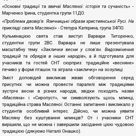
«Основні традиції та звичаї Масляної: історія та сучаність»
-
Марченко Ірина, студентка групи 11ДО.
«Проблема двовір
’
я. Язичницькі образи християнської Русі. На
прикладі свята Масляної» -
Степура Катерина, група 34ПО.
Кульмінацією свята став виступ Варвари Титоренко,
студентки групи 2ВС. Варвара не лише презентувала
масштабну тему: «
Заклички весни у слов'ян. Видозмінення
традицій та обрядів в інших народів
»,
а й підготувала для
учасників та гостей СНТ сюрприз: традиційне «весняне»
печиво у формі пташок та зіграла «закличку» на зозулиці.
Зміст доповідей викликав жваві обговорення серед
присутніх: чи можна провести паралелі між традиціями
зустрічі весни в різних народів, звідки походять назви
«Масляна» і «Сиропуст», чи символізують щось млинці,
традиційна страва Масляної. Останнє запитання і викликало у
студентів особливий інтерес. Дійсно, чи можна уявити
Масляну без куштування млинців? От і учасники СНТ
вирішили, що не можна і завершили засідання цією чудовою
традицією (дякуємо Наталії Онашко).