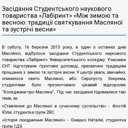
Засідання Студентського наукового
товариства «Лабіринт» «Між зимою та
весною: традиції святкування Масляної
та зустрічі весни»
В суботу, 16 березня 2013 року, в один з останніх днів
Масляної, відбулося засідання Студентського наукового
товариства «Лабіринт» Університетського коледжу. Учасники
СНТ підготували ґрунтовні доповіді, присвячені традиціям
прощання з зимою та зустрічі весни. У центрі уваги, звичайно,
опинилося свято Масляної, або Сиропусту. Зокрема,
студентами було презентовано цікавий відеоролик
.
"Коледжани про Масляну"
Під час засідання
піднімалися такі
теми, як:
«Ставлення до Масляної в сучасному суспільстві»
- Фостій
Юлія, студентка групи 2ВС.
«Історія походження Масляної»
- Онашко Наталія, студентка
групи 1ДЗ.