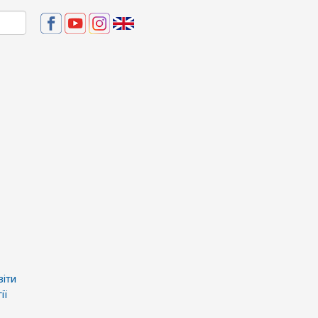
віти
ії