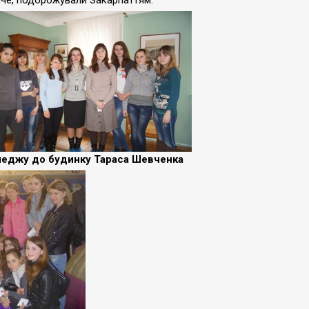
мче, подорожували Закарпаттям.
оледжу до будинку Тараса Шевченка