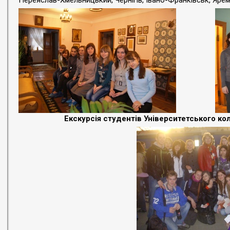
Переяслав-Хмельницький, Чернігів, Івано-Франківськ, Яре
Екскурсія студентів Університетського к