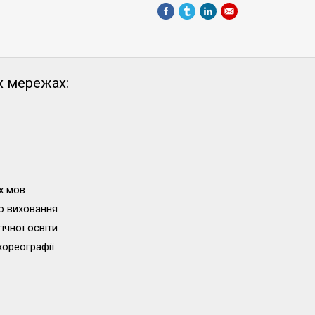
х мережах:
х мов
о виховання
ічної освіти
хореографії