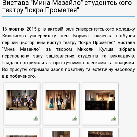
Вистава "Мина Мазайло" студентського
театру "Іскра Прометея"
16 жовтня 2015 р. в актовій залі Університетського коледжу
Київського університету імені Бориса Грінченка відбувся
перший цьогорічний виступ театру "Іскра Прометея". Вистава
"Мина Мазайло" за твором Миколи Куліша зібрала
переповнену залу зацікавлених студентів та викладачів.
Глядачі підтримали акторів гучними оплесками та оваціями.
Всі присутні отримали заряд позитиву та естетичну насолоду
від побаченого.