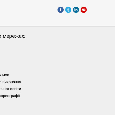
х мережах:
х мов
о виховання
ічної освіти
хореографії