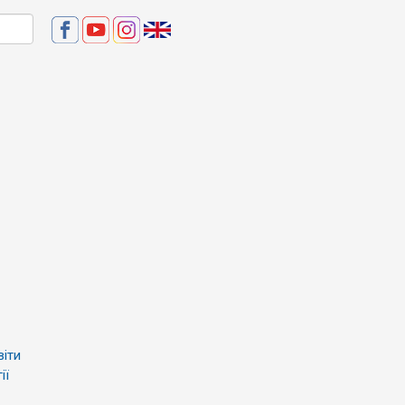
віти
ії