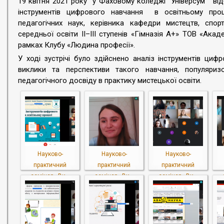
19 квітня 2021 року у Фаховому коледжі "Універсум" ві
інструментів цифрового навчання в освітньому проц
педагогічних наук, керівника кафедри мистецтв, спор
середньої освіти II–III ступенів «Гімназія А+» ТОВ «Ака
рамках Клубу «Людина професії».
У ході зустрічі було здійснено аналіз інструментів циф
виклики та перспективи такого навчання, популяриз
педагогічного досвіду в практику мистецької освіти.
Науково-
Науково-
Науково-
практичний
практичний
практичний
семінар «Ви...
семінар «Ви...
семінар «Ви...