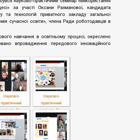
дбувся науково-практичний семінар «Використання
есі» за участі Оксани Рахманової, кандидата
ту та технологій приватного закладу загальної
демія сучасної освіти», члена Ради роботодавців в
рового навчання в освітньому процесі, окреслено
овано впровадження передового інноваційного
Науково-
Науково-
практичний
практичний
семінар «Ви...
семінар «Ви...