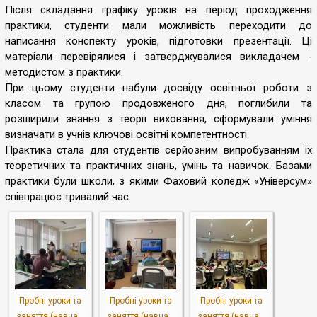
Після складання графіку уроків на період проходження
практики, студенти мали можливість переходити до
написання конспекту уроків, підготовки презентації. Ці
матеріали перевірялися і затверджувалися викладачем -
методистом з практики.
При цьому студенти набули досвіду освітньої роботи з
класом та групою продовженого дня, поглибили та
розширили знання з теорії виховання, сформували уміння
визначати в учнів ключові освітні компетентності.
Практика стала для студентів серйозним випробуванням їх
теоретичних та практичних знань, умінь та навичок. Базами
практики були школи, з якими Фаховий коледж «Універсум»
співпрацює тривалий час.
Пробні уроки та
Пробні уроки та
Пробні уроки та
заняття (навча...
заняття (навча...
заняття (навча...