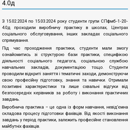
4.0д
З 15.02.2024 по 15.03.2024 року студенти групи СПфмб-1-20-
4.0д проходили виробничу практику в школах, Центрах
соціального обслуговування, інших закладах соціального
спрямування.
Під час проходження практики, студенти мали змогу
ознайомитись зі структурою бази практики, специфікою
діяльності соціального педагога, соціальною службою
навчальних закладів, документацією тощо. Студенти
проводили відкриті заняття і тематичні заходи, демонструючи
свою професійну підготовку, знання та навички. Отримали
позитивні характеристики та лише схвальні відгуки від
безпосередніх керівників за роботу і виконання практичних
завдань.
Виробнича практика – це одна із форм навчання, невід’ємна
складова процесу підготовки фахівців. Від якості виконання
завдань у період практики, залежить професійне становлення
майбутніх фахівців.