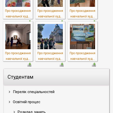
Про проходження
Про проходження
Про проходження
навчальної худ...
навчальної худ...
навчальної худ...
Про проходження
Про проходження
Про проходження
навчальної худ...
навчальної худ...
навчальної худ...
Студентам
Перелік спеціальностей
Освітній процес
Розклад занять