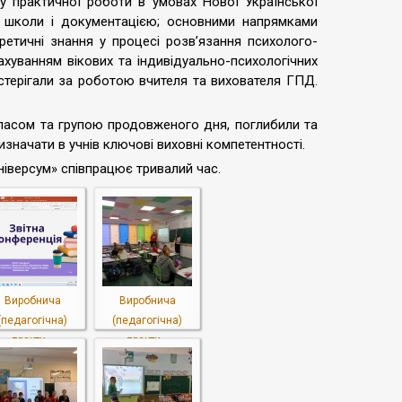
у практичної роботи в умовах Нової Української
 школи і документацією; основними напрямками
ретичні знання у процесі розв’язання психолого-
рахуванням вікових та індивідуально-психологічних
стерігали за роботою вчителя та вихователя ГПД.
класом та групою продовженого дня, поглибили та
изначати в учнів ключові виховні компетентності.
іверсум» співпрацює тривалий час.
Виробнича
Виробнича
(педагогічна)
(педагогічна)
практи...
практи...