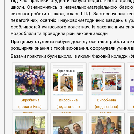
Під час практики студенти набули педагогічного досвід
школи. Ознайомились з навчально-матеріальною базою
виховної роботи в школі, класі, ГПД. Застосовували тео
педагогічних, освітніх і науково-методичних завдань з у
особливостей учнівського колективу. Із захопленням спо
Розробляли та проводили різні виховні заходи.
При цьому студенти набули досвіду освітньої роботи з 
розширили знання з теорії виховання, сформували уміння в
Базами практики були школи, з якими Фаховий коледж «Ун
Виробнича
Виробнича
Виробнича
(педагогічна)
(педагогічна)
(педагогічна)
практи...
практи...
практи...