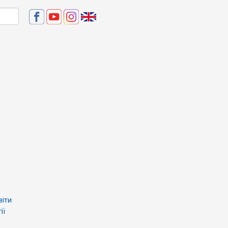
віти
ії