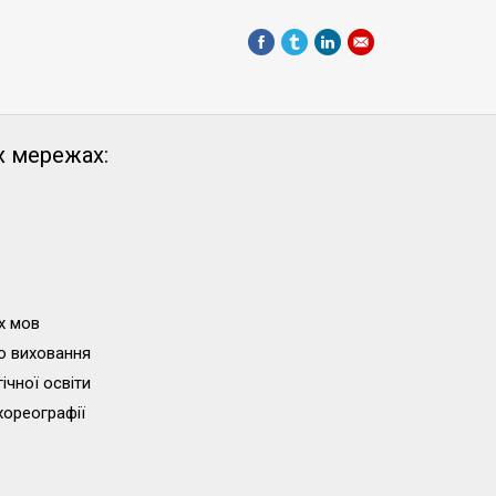
х мережах:
х мов
о виховання
ічної освіти
хореографії