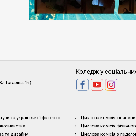
Коледж у соціальни
Ю. Гагаріна, 16)
тури та української філології
Циклова комісія іноземни
равознавства
Циклова комісія фізичног
ва та дизайну
Циклова комісія з педагог