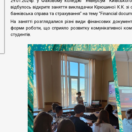
29.01.2024р. у Фаховому коледжі "Універсум" Київського
відбулось відкрите заняття викладачки Кірюшиної К.К. зі 
банківська справа та страхування" на тему "Financial docum
На занятті розглядалися різні види фінансових документі
форми роботи, що сприяло розвитку комунікативної компе
студентів.