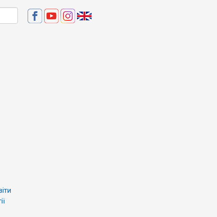
віти
ії