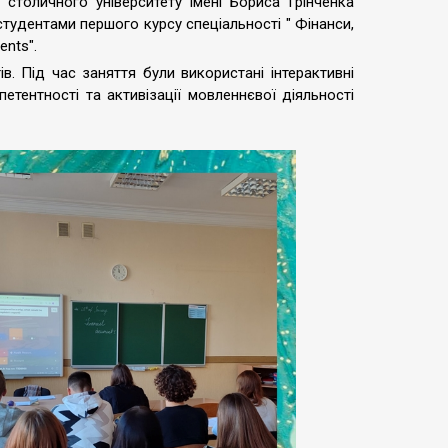
 столичного університету імені Бориса Грінченка
студентами першого курсу спеціальності " Фінанси,
ents".
в. Під час заняття були використані інтерактивні
тентності та активізації мовленнєвої діяльності