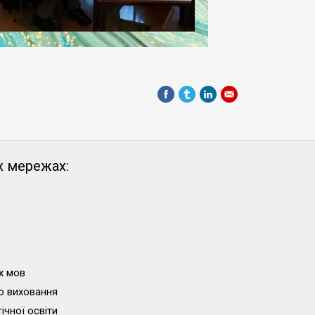
х мережах:
х мов
о виховання
ічної освіти