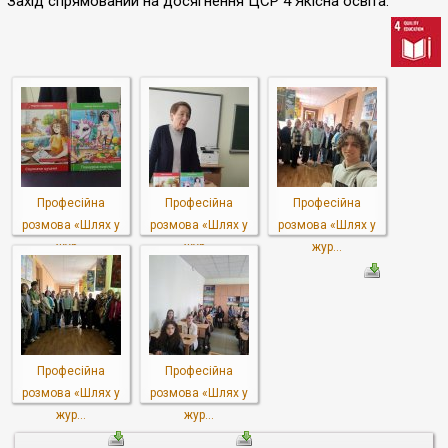
Захід спрямований на досягнення ЦСР 4 Якісна освіта.
Професійна
Професійна
Професійна
розмовa «Шлях у
розмовa «Шлях у
розмовa «Шлях у
жур...
жур...
жур...
Професійна
Професійна
розмовa «Шлях у
розмовa «Шлях у
жур...
жур...