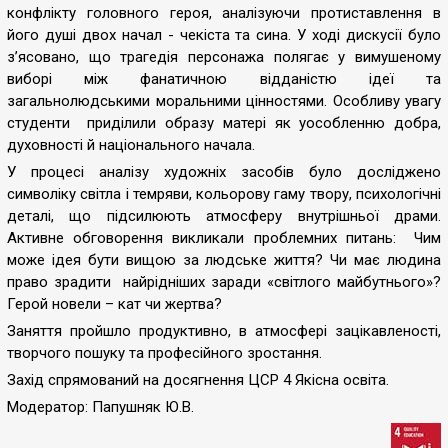
конфлікту головного героя, аналізуючи протиставлення в
його душі двох начал - чекіста та сина. У ході дискусії було
з’ясовано, що трагедія персонажа полягає у вимушеному
виборі між фанатичною відданістю ідеї та
загальнолюдськими моральними цінностями. Особливу увагу
студенти приділили образу матері як уособленню добра,
духовності й національного начала.
У процесі аналізу художніх засобів було досліджено
символіку світла і темряви, кольорову гаму твору, психологічні
деталі, що підсилюють атмосферу внутрішньої драми.
Активне обговорення викликали проблемних питань: Чим
може ідея бути вищою за людське життя? Чи має людина
право зрадити найрідніших заради «світлого майбутнього»?
Герой новели – кат чи жертва?
Заняття пройшло продуктивно, в атмосфері зацікавленості,
творчого пошуку та професійного зростання.
Захід спрямований на досягнення ЦСР 4 Якісна освіта.
Модератор: Папушняк Ю.В.